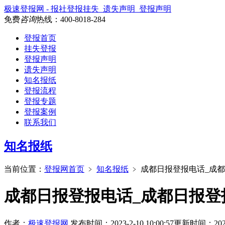
极速登报网 - 报社登报挂失_遗失声明_登报声明
免费
咨询
热线：
400-8018-284
登报首页
挂失登报
登报声明
遗失声明
知名报纸
登报流程
登报专题
登报案例
联系我们
知名报纸
当前位置：
登报网首页
﹥
知名报纸
﹥
成都日报登报电话_成
成都日报登报电话_成都日报登
作者：
极速登报网
发布时间：2023-2-10 10:00:57
更新时间：2026-4