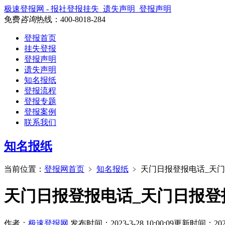
极速登报网 - 报社登报挂失_遗失声明_登报声明
免费
咨询
热线：
400-8018-284
登报首页
挂失登报
登报声明
遗失声明
知名报纸
登报流程
登报专题
登报案例
联系我们
知名报纸
当前位置：
登报网首页
﹥
知名报纸
﹥
天门日报登报电话_天
天门日报登报电话_天门日报登
作者：
极速登报网
发布时间：2023-3-28 10:00:09
更新时间：2026-3