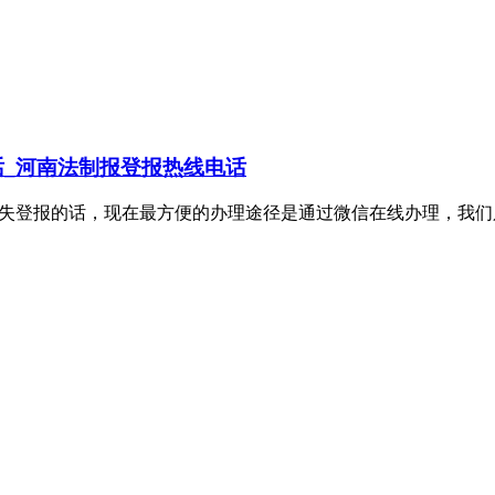
_河南法制报登报热线电话
办理证件挂失登报的话，现在最方便的办理途径是通过微信在线办理