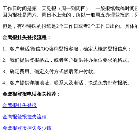
工作日时间是第二天见报（周一到周四），一般报纸截稿时间是
因为报社是周六、周日不上班的，所以一般周五办理登报的，
但是，有些特殊的报纸是2个工作日或者3个工作日出的。具体
金鹰报挂失登报流程：
1、客户电话/微信/QQ咨询登报客服，确定大概的登报信息；
2、我们提供登报格式，或者客户提供补办单位要求的格式。
3、确定费用、确定支付方式然后客户付款。
4、客户提供详细地址、联系人及电话，快递免费邮寄报纸。
金鹰报登报电话相关推荐：
金鹰报挂失登报
金鹰报登报挂失流程
金鹰报登报挂失多少钱