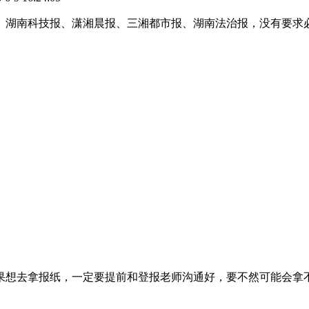
、湖南科技报、潇湘晨报、三湘都市报、湖南法治报，没有要求
果想去拿报纸，一定要提前和登报老师沟通好，要不然可能会拿