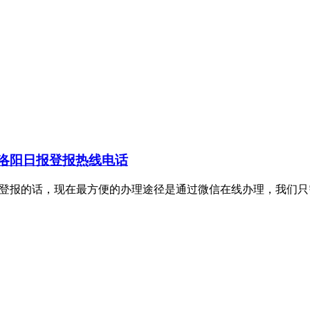
洛阳日报登报热线电话
理证件挂失登报的话，现在最方便的办理途径是通过微信在线办理，