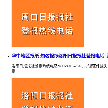
华中地区报纸
知名报纸
洛阳日报报社登报电话_
洛阳日报报社登报热线电话:400-8018-284，办
报...