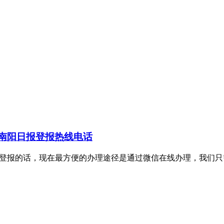
南阳日报登报热线电话
理证件挂失登报的话，现在最方便的办理途径是通过微信在线办理，