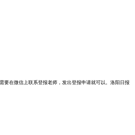
我们只需要在微信上联系登报老师，发出登报申请就可以。洛阳日报