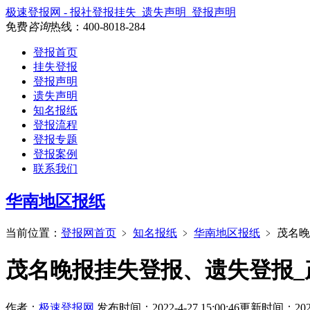
极速登报网 - 报社登报挂失_遗失声明_登报声明
免费
咨询
热线：
400-8018-284
登报首页
挂失登报
登报声明
遗失声明
知名报纸
登报流程
登报专题
登报案例
联系我们
华南地区报纸
当前位置：
登报网首页
﹥
知名报纸
﹥
华南地区报纸
﹥
茂名晚
茂名晚报挂失登报、遗失登报_
作者：
极速登报网
发布时间：2022-4-27 15:00:46
更新时间：2026-3