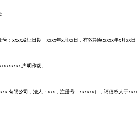
废。
：xxxx发证日期：xxxx年x月xx日，有效期至:xxxx年x月x
xxxxxxx,声明作废。
更为xxxx 有限公司，法人：xxx，注册号：xxxxxx），请债权人于