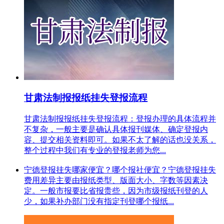
甘肃法制报报纸挂失登报流程
甘肃法制报报纸挂失登报流程：登报办理的具体流程并
不复杂，一般主要是确认具体报刊媒体、确定登报内
容、提交相关资料即可。如果不太了解的话也没关系，
整个过程中我们有专业的登报老师为您...
宁德登报挂失哪家便宜？哪个报社便宜？宁德登报挂失
费用差异主要由报纸类型、版面大小、字数等因素决
定。一般市报要比省报贵些，因为市级报纸刊登的人
少，如果补办部门没有指定刊登哪个报纸...