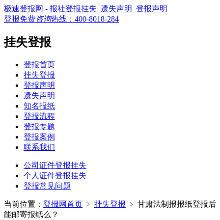
极速登报网 - 报社登报挂失_遗失声明_登报声明
登报免费
咨询
热线：
400-8018-284
挂失登报
登报首页
挂失登报
登报声明
遗失声明
知名报纸
登报流程
登报专题
登报案例
联系我们
公司证件登报挂失
个人证件登报挂失
登报常见问题
当前位置：
登报网首页
﹥
挂失登报
﹥
甘肃法制报报纸登报后
能邮寄报纸么？