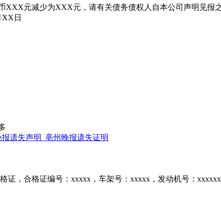
币XXX元减少为XXX元，请有关债务债权人自本公司声明见报
XX日
多
晚报遗失声明_亳州晚报遗失证明
合格证编号：xxxxx，车架号：xxxxx，发动机号：xxxxxx，