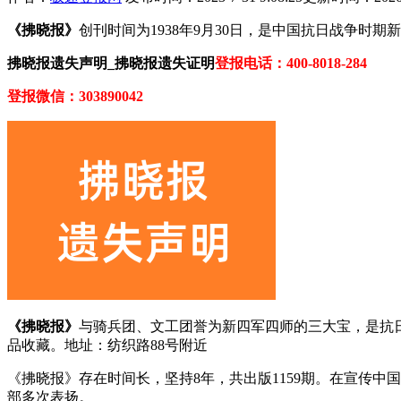
《拂晓报》
创刊时间为1938年9月30日，是中国抗日战争
拂晓报遗失声明_拂晓报遗失证明
登报电话：400-8018-284
登报微信：303890042
《拂晓报》
与骑兵团、文工团誉为新四军四师的三大宝，是抗
品收藏。地址：纺织路88号附近
《拂晓报》存在时间长，坚持8年，共出版1159期。在宣传
部多次表扬。