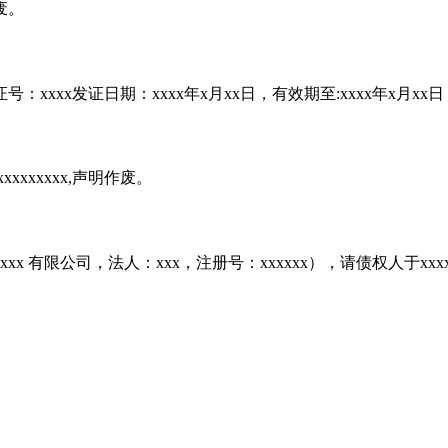
废。
：xxxx发证日期：xxxx年x月xx日，有效期至:xxxx年x月x
xxxxxxx,声明作废。
更为xxxx 有限公司，法人：xxx，注册号：xxxxxx），请债权人于