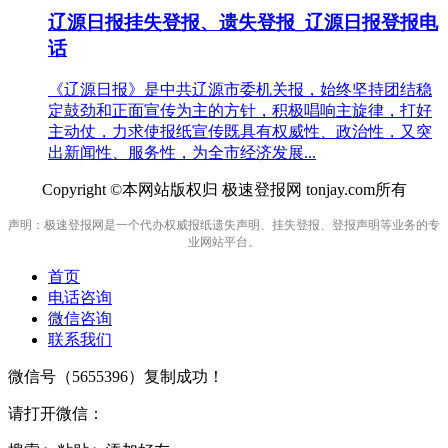
辽源日报挂失登报、遗失登报_辽源日报登报电
话
《辽源日报》是中共辽源市委机关报，始终坚持团结稳
定鼓劲和正面宣传为主的方针，积极唱响主旋律，打好
主动仗，力求使报纸宣传既具有权威性、政治性，又突
出新闻性、服务性，为全市经济发展...
Copyright ©本网站版权归 极速登报网 tonjay.com所有
声明：极速登报网是一个代办权威报纸遗失声明、挂失登报、登报声明等业务的专
业网站平台。
首页
电话咨询
微信咨询
联系我们
微信号（
5655396
）复制成功！
请打开微信：