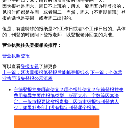
是下午的15：00，超过时间后见报时间需要隔一天。
因为报社是周六、周日不上班的，所以一般周五办理登报的，
见报时间都是在周一或者周二，当然，周末（不定期值班）登
报的话也是要周一或者周二出报的。
但是，有些特殊的报纸是2个工作日或者3个工作日出的。具体
的，刊登的时候问下登报老师，以登报老师回复的为准。
营业执照挂失登报相关推荐：
营业执照登报
可以查看
登报专题
了解更多
上一篇：延边晨报报纸登报后能邮寄报纸么
下一篇：个体营
业执照遗失登报公示流程
宁德登报挂失哪家便宜？哪个报社便宜？宁德登报挂失
费用差异主要由报纸类型、版面大小、字数等因素决
定。一般市报要比省报贵些，因为市级报纸刊登的人
少，如果补办部门没有指定刊登哪个报纸...