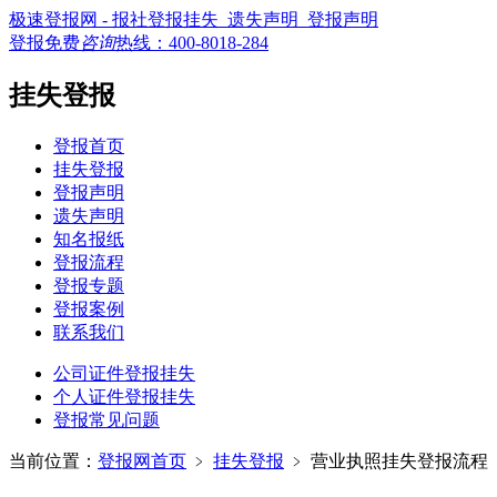
极速登报网 - 报社登报挂失_遗失声明_登报声明
登报免费
咨询
热线：
400-8018-284
挂失登报
登报首页
挂失登报
登报声明
遗失声明
知名报纸
登报流程
登报专题
登报案例
联系我们
公司证件登报挂失
个人证件登报挂失
登报常见问题
当前位置：
登报网首页
﹥
挂失登报
﹥
营业执照挂失登报流程