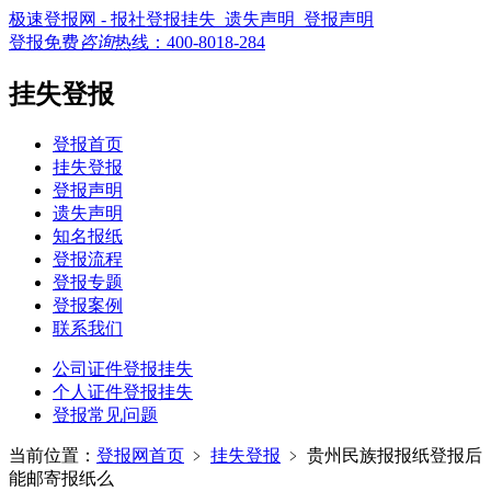
极速登报网 - 报社登报挂失_遗失声明_登报声明
登报免费
咨询
热线：
400-8018-284
挂失登报
登报首页
挂失登报
登报声明
遗失声明
知名报纸
登报流程
登报专题
登报案例
联系我们
公司证件登报挂失
个人证件登报挂失
登报常见问题
当前位置：
登报网首页
﹥
挂失登报
﹥
贵州民族报报纸登报后
能邮寄报纸么