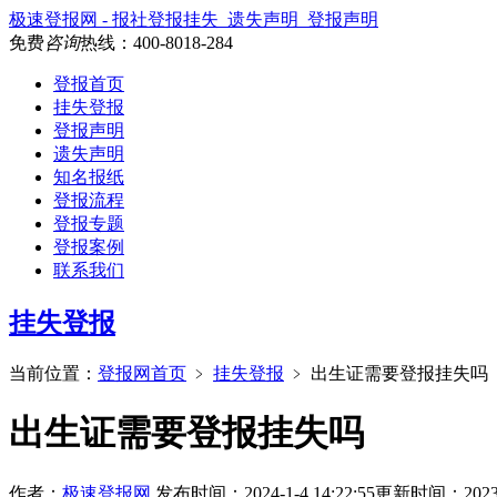
极速登报网 - 报社登报挂失_遗失声明_登报声明
免费
咨询
热线：
400-8018-284
登报首页
挂失登报
登报声明
遗失声明
知名报纸
登报流程
登报专题
登报案例
联系我们
挂失登报
当前位置：
登报网首页
﹥
挂失登报
﹥
出生证需要登报挂失吗
出生证需要登报挂失吗
作者：
极速登报网
发布时间：2024-1-4 14:22:55
更新时间：2023-12