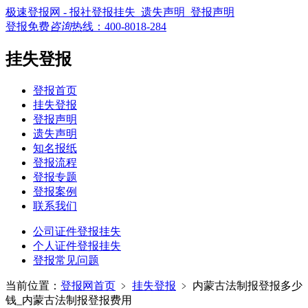
极速登报网 - 报社登报挂失_遗失声明_登报声明
登报免费
咨询
热线：
400-8018-284
挂失登报
登报首页
挂失登报
登报声明
遗失声明
知名报纸
登报流程
登报专题
登报案例
联系我们
公司证件登报挂失
个人证件登报挂失
登报常见问题
当前位置：
登报网首页
﹥
挂失登报
﹥
内蒙古法制报登报多少
钱_内蒙古法制报登报费用