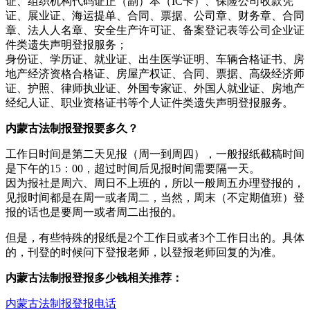
证、组织机构代码证正（副）本（IC卡）、保险公司收款凭
证、展业证、海运提单、合同、票据、公司章、财务章、合同
章、法人人名章、安全生产许可证、备案登记表等公司企业证
件类遗失声明登报服务；
身份证、学历证、就业证、出生医学证明、车辆合格证书、房
地产经济资格合格证、房屋产权证、合同、票据、高级经济师
证、护照、律师执业证、外国专家证、外国人就业证、房地产
经纪人证、职业资格证书等个人证件类遗失声明登报服务。
内蒙古法制报登报要多久？
工作日时间是第二天见报（周一到周四），一般报纸截稿时间
是下午的15：00，超过时间后见报时间需要隔一天。
因为报社是周六、周日不上班的，所以一般周五办理登报的，
见报时间都是在周一或者周二，当然，周末（不定期值班）登
报的话也是要周一或者周二出报的。
但是，有些特殊的报纸是2个工作日或者3个工作日出的。具体
的，刊登的时候问下登报老师，以登报老师回复的为准。
内蒙古法制报登报多少钱相关推荐：
内蒙古法制报登报电话