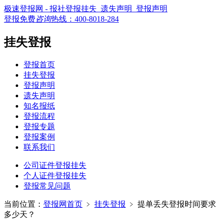
极速登报网 - 报社登报挂失_遗失声明_登报声明
登报免费
咨询
热线：
400-8018-284
挂失登报
登报首页
挂失登报
登报声明
遗失声明
知名报纸
登报流程
登报专题
登报案例
联系我们
公司证件登报挂失
个人证件登报挂失
登报常见问题
当前位置：
登报网首页
﹥
挂失登报
﹥
提单丢失登报时间要求
多少天？