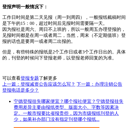
登报声明一般情况下：
工作日时间是第二天见报（周一到周四），一般报纸截稿时间
是下午的15：00，超过时间后见报时间需要隔一天。
因为报社是周六、周日不上班的，所以一般周五办理登报的，
见报时间都是在周一或者周二，当然，周末（不定期值班）登
报的话也是要周一或者周二出报的。
但是，有些特殊的报纸是2个工作日或者3个工作日出的。具体
的，刊登的时候问下登报老师，以登报老师回复的为准。
可以查看
登报专题
了解更多
上一篇：登报减资公告应该怎么写？
下一篇：办理注销公告
登报电话是多少？
宁德登报挂失哪家便宜？哪个报社便宜？宁德登报挂失
费用差异主要由报纸类型、版面大小、字数等因素决
定。一般市报要比省报贵些，因为市级报纸刊登的人
少，如果补办部门没有指定刊登哪个报纸...