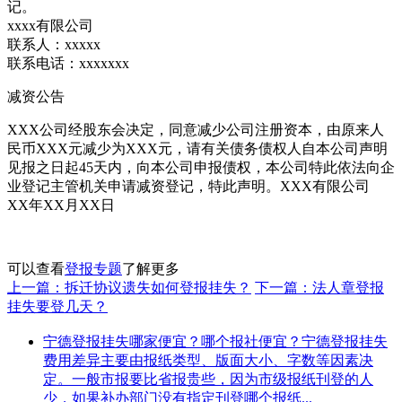
记。
xxxx有限公司
联系人：xxxxx
联系电话：xxxxxxx
减资公告
XXX公司经股东会决定，同意减少公司注册资本，由原来人
民币XXX元减少为XXX元，请有关债务债权人自本公司声明
见报之日起45天内，向本公司申报债权，本公司特此依法向企
业登记主管机关申请减资登记，特此声明。XXX有限公司
XX年XX月XX日
可以查看
登报专题
了解更多
上一篇：拆迁协议遗失如何登报挂失？
下一篇：法人章登报
挂失要登几天？
宁德登报挂失哪家便宜？哪个报社便宜？宁德登报挂失
费用差异主要由报纸类型、版面大小、字数等因素决
定。一般市报要比省报贵些，因为市级报纸刊登的人
少，如果补办部门没有指定刊登哪个报纸...