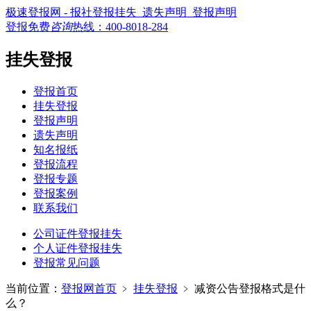
极速登报网 - 报社登报挂失_遗失声明_登报声明
登报免费
咨询
热线：
400-8018-284
挂失登报
登报首页
挂失登报
登报声明
遗失声明
知名报纸
登报流程
登报专题
登报案例
联系我们
公司证件登报挂失
个人证件登报挂失
登报常见问题
当前位置：
登报网首页
﹥
挂失登报
﹥
减资公告登报格式是什
么？