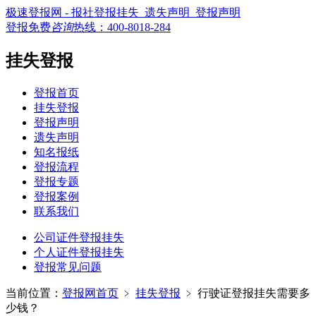
极速登报网 - 报社登报挂失_遗失声明_登报声明
登报免费
咨询
热线：
400-8018-284
挂失登报
登报首页
挂失登报
登报声明
遗失声明
知名报纸
登报流程
登报专题
登报案例
联系我们
公司证件登报挂失
个人证件登报挂失
登报常见问题
当前位置：
登报网首页
﹥
挂失登报
﹥
行驶证登报挂失需要多
少钱？