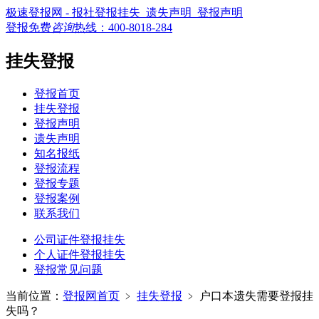
极速登报网 - 报社登报挂失_遗失声明_登报声明
登报免费
咨询
热线：
400-8018-284
挂失登报
登报首页
挂失登报
登报声明
遗失声明
知名报纸
登报流程
登报专题
登报案例
联系我们
公司证件登报挂失
个人证件登报挂失
登报常见问题
当前位置：
登报网首页
﹥
挂失登报
﹥
户口本遗失需要登报挂
失吗？