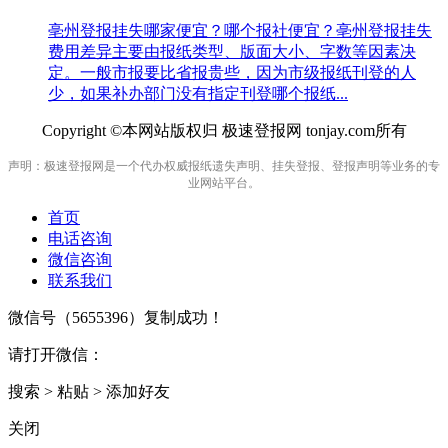
亳州登报挂失哪家便宜？哪个报社便宜？亳州登报挂失
费用差异主要由报纸类型、版面大小、字数等因素决
定。一般市报要比省报贵些，因为市级报纸刊登的人
少，如果补办部门没有指定刊登哪个报纸...
Copyright ©本网站版权归 极速登报网 tonjay.com所有
声明：极速登报网是一个代办权威报纸遗失声明、挂失登报、登报声明等业务的专
业网站平台。
首页
电话咨询
微信咨询
联系我们
微信号（
5655396
）复制成功！
请打开微信：
搜索 > 粘贴 > 添加好友
关闭