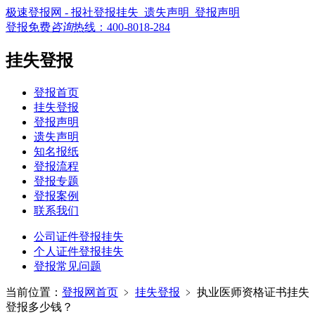
极速登报网 - 报社登报挂失_遗失声明_登报声明
登报免费
咨询
热线：
400-8018-284
挂失登报
登报首页
挂失登报
登报声明
遗失声明
知名报纸
登报流程
登报专题
登报案例
联系我们
公司证件登报挂失
个人证件登报挂失
登报常见问题
当前位置：
登报网首页
﹥
挂失登报
﹥
执业医师资格证书挂失
登报多少钱？