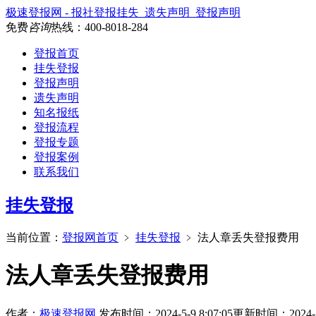
极速登报网 - 报社登报挂失_遗失声明_登报声明
免费
咨询
热线：
400-8018-284
登报首页
挂失登报
登报声明
遗失声明
知名报纸
登报流程
登报专题
登报案例
联系我们
挂失登报
当前位置：
登报网首页
﹥
挂失登报
﹥
法人章丢失登报费用
法人章丢失登报费用
作者：
极速登报网
发布时间：2024-5-9 8:07:05
更新时间：2024-5-9