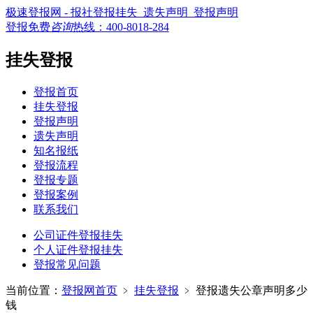
极速登报网 - 报社登报挂失_遗失声明_登报声明
登报免费
咨询
热线：
400-8018-284
挂失登报
登报首页
挂失登报
登报声明
遗失声明
知名报纸
登报流程
登报专题
登报案例
联系我们
公司证件登报挂失
个人证件登报挂失
登报常见问题
当前位置：
登报网首页
﹥
挂失登报
﹥
登报遗失公章声明多少
钱