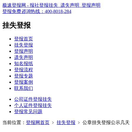
极速登报网 - 报社登报挂失_遗失声明_登报声明
登报免费
咨询
热线：
400-8018-284
挂失登报
登报首页
挂失登报
登报声明
遗失声明
知名报纸
登报流程
登报专题
登报案例
联系我们
公司证件登报挂失
个人证件登报挂失
登报常见问题
当前位置：
登报网首页
﹥
挂失登报
﹥
公章挂失登报公示几天