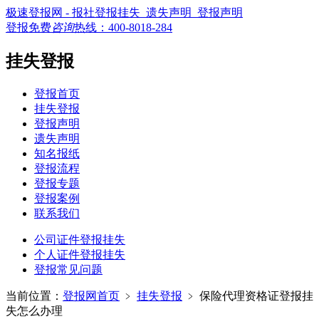
极速登报网 - 报社登报挂失_遗失声明_登报声明
登报免费
咨询
热线：
400-8018-284
挂失登报
登报首页
挂失登报
登报声明
遗失声明
知名报纸
登报流程
登报专题
登报案例
联系我们
公司证件登报挂失
个人证件登报挂失
登报常见问题
当前位置：
登报网首页
﹥
挂失登报
﹥
保险代理资格证登报挂
失怎么办理