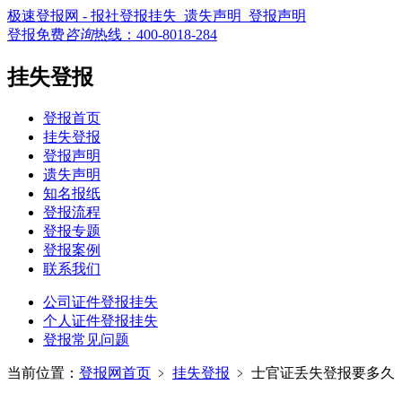
极速登报网 - 报社登报挂失_遗失声明_登报声明
登报免费
咨询
热线：
400-8018-284
挂失登报
登报首页
挂失登报
登报声明
遗失声明
知名报纸
登报流程
登报专题
登报案例
联系我们
公司证件登报挂失
个人证件登报挂失
登报常见问题
当前位置：
登报网首页
﹥
挂失登报
﹥
士官证丢失登报要多久