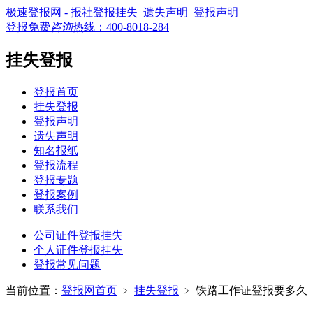
极速登报网 - 报社登报挂失_遗失声明_登报声明
登报免费
咨询
热线：
400-8018-284
挂失登报
登报首页
挂失登报
登报声明
遗失声明
知名报纸
登报流程
登报专题
登报案例
联系我们
公司证件登报挂失
个人证件登报挂失
登报常见问题
当前位置：
登报网首页
﹥
挂失登报
﹥
铁路工作证登报要多久