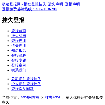
极速登报网 - 报社登报挂失_遗失声明_登报声明
登报免费
咨询
热线：
400-8018-284
挂失登报
登报首页
挂失登报
登报声明
遗失声明
知名报纸
登报流程
登报专题
登报案例
联系我们
公司证件登报挂失
个人证件登报挂失
登报常见问题
当前位置：
登报网首页
﹥
挂失登报
﹥
军人优待证挂失登报要
多久