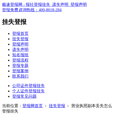
极速登报网 - 报社登报挂失_遗失声明_登报声明
登报免费
咨询
热线：
400-8018-284
挂失登报
登报首页
挂失登报
登报声明
遗失声明
知名报纸
登报流程
登报专题
登报案例
联系我们
公司证件登报挂失
个人证件登报挂失
登报常见问题
当前位置：
登报网首页
﹥
挂失登报
﹥
营业执照副本丢失怎么
登报挂失