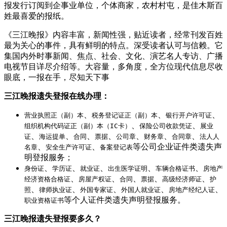
报发行订阅到企事业单位，个体商家，农村村屯，是佳木斯百
姓最喜爱的报纸。
《三江晚报》内容丰富，新闻性强，贴近读者，经常刊发百姓
最为关心的事件，具有鲜明的特点。深受读者认可与信赖。它
集国内外时事新闻、焦点、社会、文化、演艺名人专访、广播
电视节目详尽介绍等。大容量，多角度，全方位现代信息尽收
眼底，一报在手，尽知天下事
三江晚报遗失登报在线办理：
、
、
、
营业执照正（副）本
税务登记证正（副）本
银行开户许可证
、
、
组织机构代码证正（副）本（IC卡）
保险公司收款凭证
展业
、
、
、
、
、
、
、
证
海运提单
合同
票据
公司章
财务章
合同章
法人人
、
、
等公司企业证件类遗失声
名章
安全生产许可证
备案登记表
明登报服务；
、
、
、
、
、
身份证
学历证
就业证
出生医学证明
车辆合格证书
房地产
、
、
、
、
、
经济资格合格证
房屋产权证
合同
票据
高级经济师证
护
、
、
、
、
、
照
律师执业证
外国专家证
外国人就业证
房地产经纪人证
等个人证件类遗失声明登报服务。
职业资格证书
三江晚报遗失登报要多久？