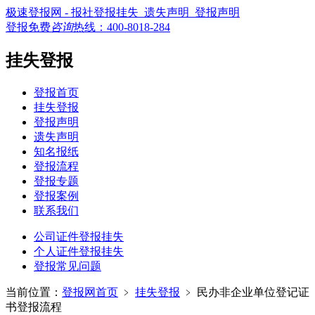
极速登报网 - 报社登报挂失_遗失声明_登报声明
登报免费
咨询
热线：
400-8018-284
挂失登报
登报首页
挂失登报
登报声明
遗失声明
知名报纸
登报流程
登报专题
登报案例
联系我们
公司证件登报挂失
个人证件登报挂失
登报常见问题
当前位置：
登报网首页
﹥
挂失登报
﹥
民办非企业单位登记证
书登报流程