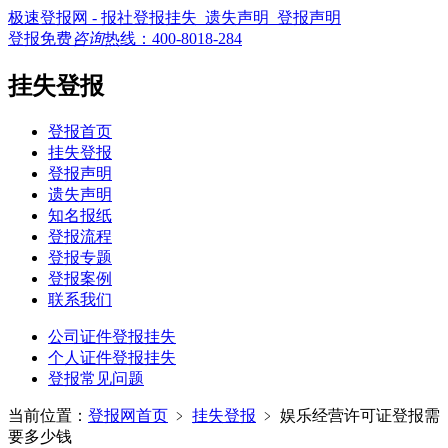
极速登报网 - 报社登报挂失_遗失声明_登报声明
登报免费
咨询
热线：
400-8018-284
挂失登报
登报首页
挂失登报
登报声明
遗失声明
知名报纸
登报流程
登报专题
登报案例
联系我们
公司证件登报挂失
个人证件登报挂失
登报常见问题
当前位置：
登报网首页
﹥
挂失登报
﹥
娱乐经营许可证登报需
要多少钱