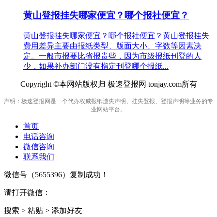
黄山登报挂失哪家便宜？哪个报社便宜？
黄山登报挂失哪家便宜？哪个报社便宜？黄山登报挂失
费用差异主要由报纸类型、版面大小、字数等因素决
定。一般市报要比省报贵些，因为市级报纸刊登的人
少，如果补办部门没有指定刊登哪个报纸...
Copyright ©本网站版权归 极速登报网 tonjay.com所有
声明：极速登报网是一个代办权威报纸遗失声明、挂失登报、登报声明等业务的专
业网站平台。
首页
电话咨询
微信咨询
联系我们
微信号（
5655396
）复制成功！
请打开微信：
搜索 > 粘贴 > 添加好友