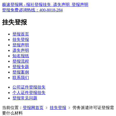
极速登报网 - 报社登报挂失_遗失声明_登报声明
登报免费
咨询
热线：
400-8018-284
挂失登报
登报首页
挂失登报
登报声明
遗失声明
知名报纸
登报流程
登报专题
登报案例
联系我们
公司证件登报挂失
个人证件登报挂失
登报常见问题
当前位置：
登报网首页
﹥
挂失登报
﹥
劳务派遣许可证登报需
要什么材料