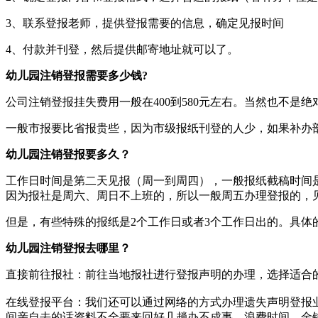
3、联系登报老师，提供登报需要的信息，确定见报时间
4、付款并刊登，然后提供邮寄地址就可以了。
幼儿园注销登报需要多少钱?
公司注销登报挂失费用一般在400到580元左右。当然也不
一般市报要比省报贵些，因为市级报纸刊登的人少，如果补办
幼儿园注销登报要多久？
工作日时间是第二天见报（周一到周四），一般报纸截稿时间是
因为报社是周六、周日不上班的，所以一般周五办理登报的，
但是，有些特殊的报纸是2个工作日或者3个工作日出的。具体
幼儿园注销登报去哪里？
直接前往报社‌：‌前往当地报社进行登报声明的办理，‌选择适合
在线登报平台‌：‌我们还可以通过网络的方式办理遗失声明登
间亲自去的话资料不全要来回好几趟办不成事，浪费时间、金