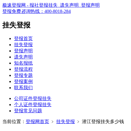
极速登报网 - 报社登报挂失_遗失声明_登报声明
登报免费
咨询
热线：
400-8018-284
挂失登报
登报首页
挂失登报
登报声明
遗失声明
知名报纸
登报流程
登报专题
登报案例
联系我们
公司证件登报挂失
个人证件登报挂失
登报常见问题
当前位置：
登报网首页
﹥
挂失登报
﹥
潜江登报挂失多少钱