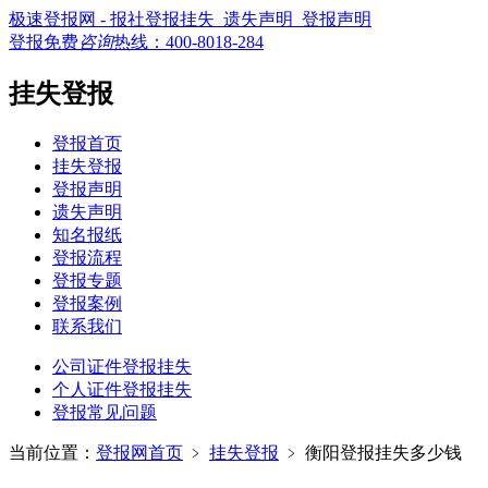
极速登报网 - 报社登报挂失_遗失声明_登报声明
登报免费
咨询
热线：
400-8018-284
挂失登报
登报首页
挂失登报
登报声明
遗失声明
知名报纸
登报流程
登报专题
登报案例
联系我们
公司证件登报挂失
个人证件登报挂失
登报常见问题
当前位置：
登报网首页
﹥
挂失登报
﹥
衡阳登报挂失多少钱