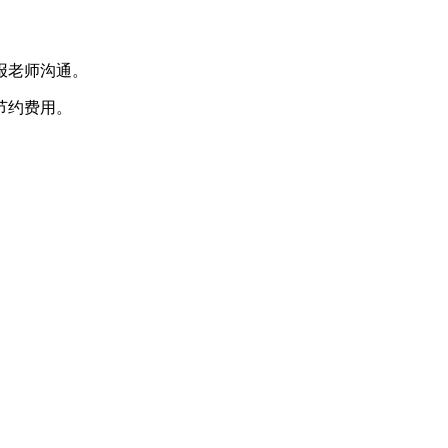
报老师沟通。
节约费用。