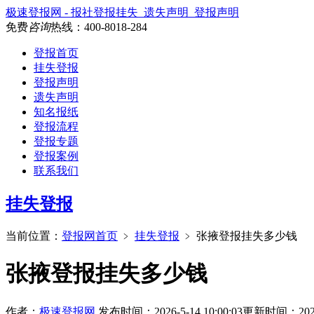
极速登报网 - 报社登报挂失_遗失声明_登报声明
免费
咨询
热线：
400-8018-284
登报首页
挂失登报
登报声明
遗失声明
知名报纸
登报流程
登报专题
登报案例
联系我们
挂失登报
当前位置：
登报网首页
﹥
挂失登报
﹥
张掖登报挂失多少钱
张掖登报挂失多少钱
作者：
极速登报网
发布时间：2026-5-14 10:00:03
更新时间：2026-5