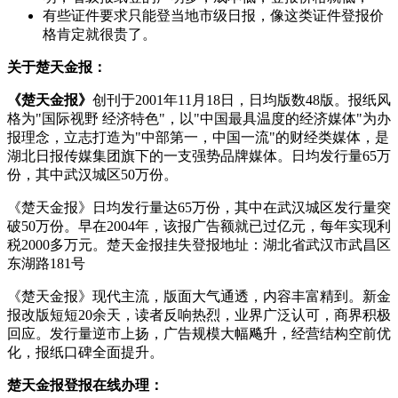
有些证件要求只能登当地市级日报，像这类证件登报价
格肯定就很贵了。
关于楚天金报：
《楚天金报》
创刊于2001年11月18日，日均版数48版。报纸风
格为"国际视野 经济特色"，以"中国最具温度的经济媒体"为办
报理念，立志打造为"中部第一，中国一流"的财经类媒体，是
湖北日报传媒集团旗下的一支强势品牌媒体。日均发行量65万
份，其中武汉城区50万份。
《楚天金报》日均发行量达65万份，其中在武汉城区发行量突
破50万份。早在2004年，该报广告额就已过亿元，每年实现利
税2000多万元。楚天金报挂失登报地址：湖北省武汉市武昌区
东湖路181号
《楚天金报》现代主流，版面大气通透，内容丰富精到。新金
报改版短短20余天，读者反响热烈，业界广泛认可，商界积极
回应。发行量逆市上扬，广告规模大幅飚升，经营结构空前优
化，报纸口碑全面提升。
楚天金报登报在线办理：