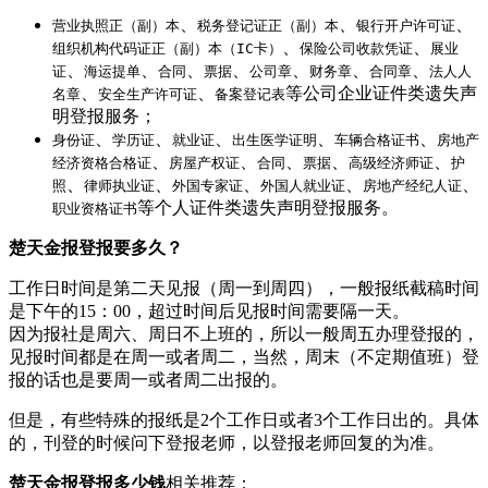
、
、
、
营业执照正（副）本
税务登记证正（副）本
银行开户许可证
、
、
组织机构代码证正（副）本（IC卡）
保险公司收款凭证
展业
、
、
、
、
、
、
、
证
海运提单
合同
票据
公司章
财务章
合同章
法人人
、
、
等公司企业证件类遗失声
名章
安全生产许可证
备案登记表
明登报服务；
、
、
、
、
、
身份证
学历证
就业证
出生医学证明
车辆合格证书
房地产
、
、
、
、
、
经济资格合格证
房屋产权证
合同
票据
高级经济师证
护
、
、
、
、
、
照
律师执业证
外国专家证
外国人就业证
房地产经纪人证
等个人证件类遗失声明登报服务。
职业资格证书
楚天金报登报要多久？
工作日时间是第二天见报（周一到周四），一般报纸截稿时间
是下午的15：00，超过时间后见报时间需要隔一天。
因为报社是周六、周日不上班的，所以一般周五办理登报的，
见报时间都是在周一或者周二，当然，周末（不定期值班）登
报的话也是要周一或者周二出报的。
但是，有些特殊的报纸是2个工作日或者3个工作日出的。具体
的，刊登的时候问下登报老师，以登报老师回复的为准。
楚天金报登报多少钱
相关推荐：