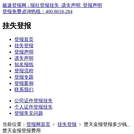
极速登报网 - 报社登报挂失_遗失声明_登报声明
登报免费
咨询
热线：
400-8018-284
挂失登报
登报首页
挂失登报
登报声明
遗失声明
知名报纸
登报流程
登报专题
登报案例
联系我们
公司证件登报挂失
个人证件登报挂失
登报常见问题
当前位置：
登报网首页
﹥
挂失登报
﹥
楚天金报登报多少钱_
楚天金报登报费用