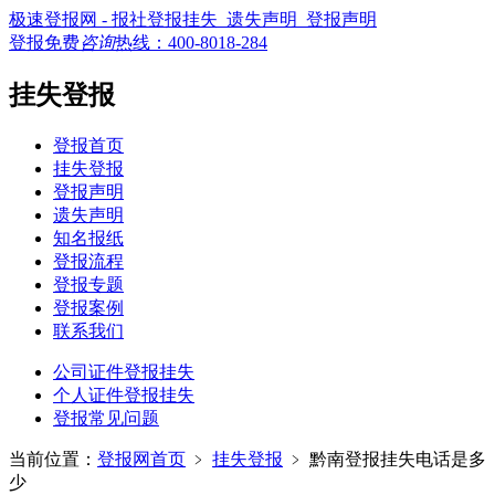
极速登报网 - 报社登报挂失_遗失声明_登报声明
登报免费
咨询
热线：
400-8018-284
挂失登报
登报首页
挂失登报
登报声明
遗失声明
知名报纸
登报流程
登报专题
登报案例
联系我们
公司证件登报挂失
个人证件登报挂失
登报常见问题
当前位置：
登报网首页
﹥
挂失登报
﹥
黔南登报挂失电话是多
少