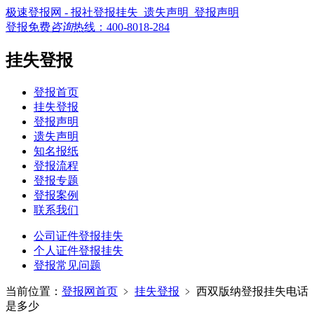
极速登报网 - 报社登报挂失_遗失声明_登报声明
登报免费
咨询
热线：
400-8018-284
挂失登报
登报首页
挂失登报
登报声明
遗失声明
知名报纸
登报流程
登报专题
登报案例
联系我们
公司证件登报挂失
个人证件登报挂失
登报常见问题
当前位置：
登报网首页
﹥
挂失登报
﹥
西双版纳登报挂失电话
是多少