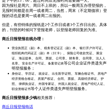
是下午的15：00，超过时间后见报时间需要隔一天。
因为报社是周六、周日不上班的，所以一般周五办理登报的，
见报时间都是在周一或者周二，当然，周末（不定期值班）登
报的话也是要周一或者周二出报的。
但是，有些特殊的报纸是2个工作日或者3个工作日出的。具体
的，刊登的时候问下登报老师，以登报老师回复的为准。
商丘日报登报在线办理：
、
、
、
营业执照正（副）本
税务登记证正（副）本
银行开户许可证
、
、
组织机构代码证正（副）本（IC卡）
保险公司收款凭证
展业
、
、
、
、
、
、
、
证
海运提单
合同
票据
公司章
财务章
合同章
法人人
、
、
等公司企业证件类遗失声
名章
安全生产许可证
备案登记表
明登报服务；
、
、
、
、
、
身份证
学历证
就业证
出生医学证明
车辆合格证书
房地产
、
、
、
、
、
经济资格合格证
房屋产权证
合同
票据
高级经济师证
护
、
、
、
、
、
照
律师执业证
外国专家证
外国人就业证
房地产经纪人证
等个人证件类遗失声明登报服务。
职业资格证书
商丘日报登报多少钱
相关推荐：
商丘日报登报电话