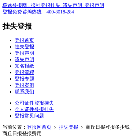
极速登报网 - 报社登报挂失_遗失声明_登报声明
登报免费
咨询
热线：
400-8018-284
挂失登报
登报首页
挂失登报
登报声明
遗失声明
知名报纸
登报流程
登报专题
登报案例
联系我们
公司证件登报挂失
个人证件登报挂失
登报常见问题
当前位置：
登报网首页
﹥
挂失登报
﹥
商丘日报登报多少钱_
商丘日报登报费用