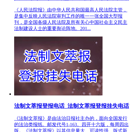
《人民法院报》由中华人民共和国最高人民法院主管，
是集中反映人民法院审判工作的唯一一张全国大型报
刊，是全国各级人民法院及所有关心中国社会主义民主
法制建设人士的重要舆论阵地。201...
法制文萃报登报电话_法制文萃报登报挂失电话
《法制文萃报》是由法治日报社主办的，面向全国发行
的法治类报纸。邮发代号1-163。四开十六版，每周四出
版。《法制文萃报》以其信息量大、可读性强、版式新