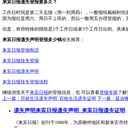
来宾日报遗失登报要多久？
工作日时间是第二天见报（周一到周四），一般报纸截稿时间是
因为报社是周六、周日不上班的，所以一般周五办理登报的，
但是，有些特殊的报纸是2个工作日或者3个工作日出的。具体
来宾日报遗失声明登报多少钱
相关推荐：
来宾日报登报电话
来宾日报挂失登报
来宾日报遗失声明
来宾日报挂失登报流程
继续浏览关于
来宾日报
的登报信息，也 可以查看
登报专题
了解
上一篇：百姓生活遗失声明_百姓生活遗失证明
下一篇：延吉
遗失声明
来宾日报遗失声明_来宾日报遗失证明
《来宾日报》创刊于1988年，为原柳州地区和新来宾市经