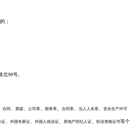
的；
北98号。
。
、
、
、
、
、
、
、
合同
票据
公司章
财务章
合同章
法人人名章
安全生产许可
、
、
、
、
等个
业证
外国专家证
外国人就业证
房地产经纪人证
职业资格证书