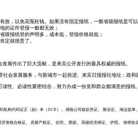
有效，以免花冤枉钱。如果没有指定报纸，一般省级报纸是可以
地的证件登报一般都无效；
省级报纸登的声明多，成本低，登报价格就低；
肯定就很贵了。
社会发展作出了巨大贡献，是来宾公开发行的最具权威的报纸。
经济社会发展服务，与新城市一起前进。来宾日报报社地址：政和路
可读性、必读性紧密结合，努力办成一份党和群众都满意的报纸
、
、
、
织机构代码证正（副）本（IC卡）
保险公司收款凭证
展业证
海运提单
、
、
、
、
、
、
经济资格合格证
房屋产权证
合同
票据
高级经济师证
护照
律师执