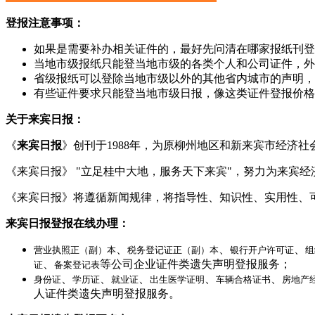
登报注意事项：
如果是需要补办相关证件的，最好先问清在哪家报纸刊登
当地市级报纸只能登当地市级的各类个人和公司证件，外
省级报纸可以登除当地市级以外的其他省内城市的声明，
有些证件要求只能登当地市级日报，像这类证件登报价格
关于来宾日报：
《
来宾日报
》创刊于1988年，为原柳州地区和新来宾市经济
《来宾日报》 "立足桂中大地，服务天下来宾"，努力为来宾
《来宾日报》将遵循新闻规律，将指导性、知识性、实用性、
来宾日报登报在线办理：
、
、
、
营业执照正（副）本
税务登记证正（副）本
银行开户许可证
组
、
等公司企业证件类遗失声明登报服务；
证
备案登记表
、
、
、
、
、
身份证
学历证
就业证
出生医学证明
车辆合格证书
房地产
人证件类遗失声明登报服务。