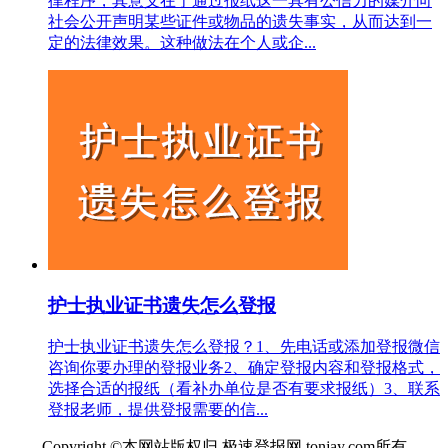
律程序，其意义在于通过报纸这一具有公信力的媒介向
社会公开声明某些证件或物品的遗失事实，从而达到一
定的法律效果。这种做法在个人或企...
护士执业证书遗失怎么登报
护士执业证书遗失怎么登报？1、先电话或添加登报微信
咨询你要办理的登报业务2、确定登报内容和登报格式，
选择合适的报纸（看补办单位是否有要求报纸）3、联系
登报老师，提供登报需要的信...
Copyright ©本网站版权归 极速登报网 tonjay.com所有