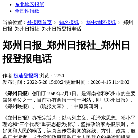
东北地区报纸
全国性报纸
当前位置：
登报网首页
﹥
知名报纸
﹥
华中地区报纸
﹥
郑州
日报_郑州日报社_郑州日报登报电话
郑州日报_郑州日报社_郑州日
报登报电话
作者:
极速登报网
浏览：2750
发布时间：2022-5-28 15:00:24
更新时间：2026-4-15 11:40:02
《
郑州日报
》创刊于1949年7月1日。是河南省和郑州市的主要
媒体单位之一，目前办有两报一刊一网站，即《郑州日报》、
《郑州晚报》、《晚报文萃》、“中原新闻网”。
《郑州日报》办报宗旨为：以马列主义、毛泽东思想、邓小平
理论和“三个代表”重要思想为指导，坚持政治家办报原则，当
好党和人民的喉舌，认真宣传贯彻党的路线、方针、政策，服
务广大读者，成为党和政府联系广大人民群众的桥梁和纽带。