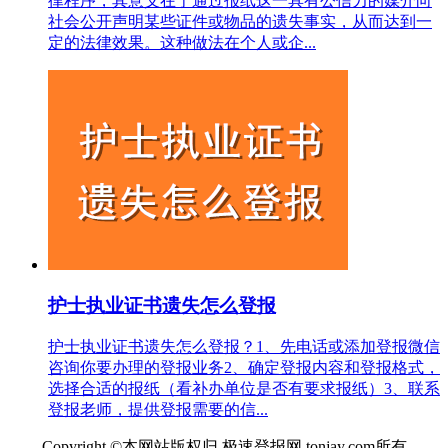
律程序，其意义在于通过报纸这一具有公信力的媒介向
社会公开声明某些证件或物品的遗失事实，从而达到一
定的法律效果。这种做法在个人或企...
护士执业证书遗失怎么登报
护士执业证书遗失怎么登报？1、先电话或添加登报微信
咨询你要办理的登报业务2、确定登报内容和登报格式，
选择合适的报纸（看补办单位是否有要求报纸）3、联系
登报老师，提供登报需要的信...
Copyright ©本网站版权归 极速登报网 tonjay.com所有