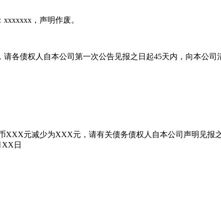
：xxxxxxx，声明作废。
债权债务，请各债权人自本公司第一次公告见报之日起45天内，向
币XXX元减少为XXX元，请有关债务债权人自本公司声明见报
XX日