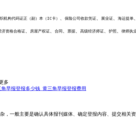
、
、
、
织机构代码证正（副）本（IC卡）
保险公司收款凭证
展业证
海运提单
、
、
、
、
、
、
经济资格合格证
房屋产权证
合同
票据
高级经济师证
护照
律师执
更多
三角早报登报多少钱_黄三角早报登报费用
杂，一般主要是确认具体报刊媒体、确定登报内容、提交相关资