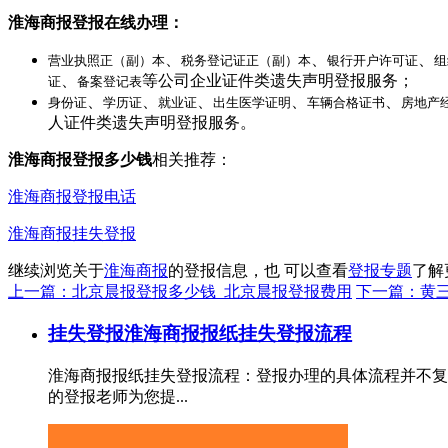
淮海商报登报在线办理：
、
、
、
营业执照正（副）本
税务登记证正（副）本
银行开户许可证
组
、
等公司企业证件类遗失声明登报服务；
证
备案登记表
、
、
、
、
、
身份证
学历证
就业证
出生医学证明
车辆合格证书
房地产
人证件类遗失声明登报服务。
淮海商报登报多少钱
相关推荐：
淮海商报登报电话
淮海商报挂失登报
继续浏览关于
淮海商报
的登报信息，也 可以查看
登报专题
了解
上一篇：北京晨报登报多少钱_北京晨报登报费用
下一篇：黄
挂失登报
淮海商报报纸挂失登报流程
淮海商报报纸挂失登报流程：登报办理的具体流程并不复
的登报老师为您提...