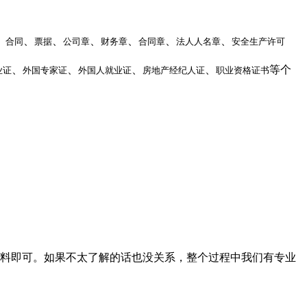
、
、
、
、
、
、
、
合同
票据
公司章
财务章
合同章
法人人名章
安全生产许可
、
、
、
、
等个
业证
外国专家证
外国人就业证
房地产经纪人证
职业资格证书
料即可。如果不太了解的话也没关系，整个过程中我们有专业