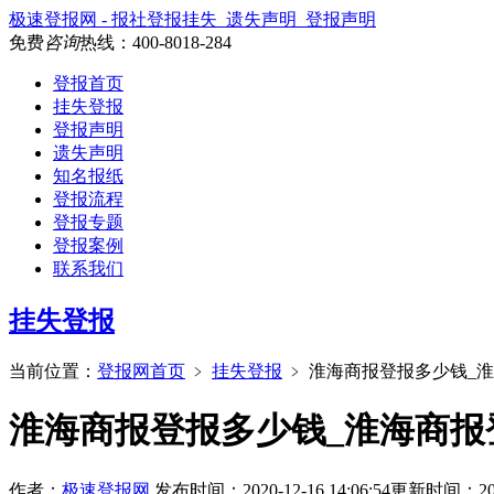
极速登报网 - 报社登报挂失_遗失声明_登报声明
免费
咨询
热线：
400-8018-284
登报首页
挂失登报
登报声明
遗失声明
知名报纸
登报流程
登报专题
登报案例
联系我们
挂失登报
当前位置：
登报网首页
﹥
挂失登报
﹥
淮海商报登报多少钱_
淮海商报登报多少钱_淮海商报
作者：
极速登报网
发布时间：2020-12-16 14:06:54
更新时间：2026-