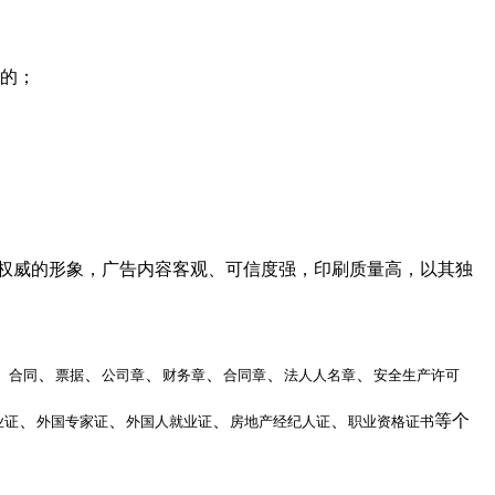
的；
权威的形象，广告内容客观、可信度强，印刷质量高，以其独
、
、
、
、
、
、
、
合同
票据
公司章
财务章
合同章
法人人名章
安全生产许可
、
、
、
、
等个
业证
外国专家证
外国人就业证
房地产经纪人证
职业资格证书