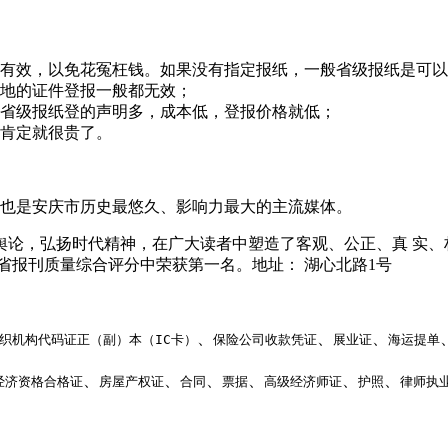
有效，以免花冤枉钱。如果没有指定报纸，一般省级报纸是可以
地的证件登报一般都无效；
省级报纸登的声明多，成本低，登报价格就低；
肯定就很贵了。
报，也是安庆市历史最悠久、影响力最大的主流媒体。
舆论，弘扬时代精神，在广大读者中塑造了客观、公正、真 实、
省报刊质量综合评分中荣获第一名。地址： 湖心北路1号
、
、
、
织机构代码证正（副）本（IC卡）
保险公司收款凭证
展业证
海运提单
、
、
、
、
、
、
经济资格合格证
房屋产权证
合同
票据
高级经济师证
护照
律师执