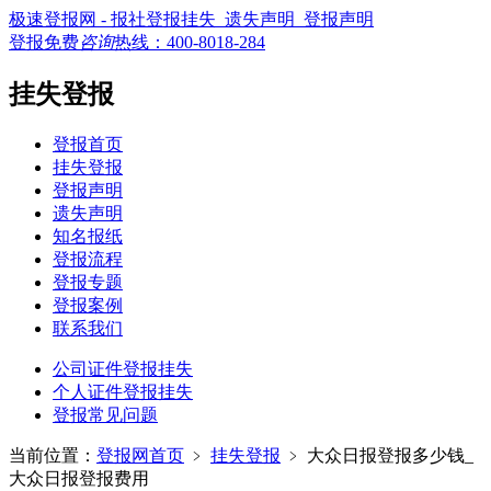
极速登报网 - 报社登报挂失_遗失声明_登报声明
登报免费
咨询
热线：
400-8018-284
挂失登报
登报首页
挂失登报
登报声明
遗失声明
知名报纸
登报流程
登报专题
登报案例
联系我们
公司证件登报挂失
个人证件登报挂失
登报常见问题
当前位置：
登报网首页
﹥
挂失登报
﹥
大众日报登报多少钱_
大众日报登报费用