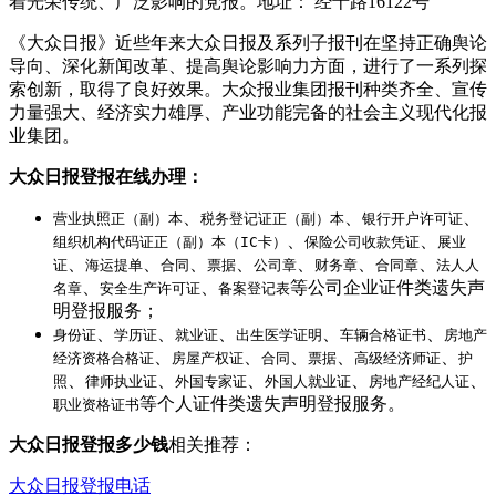
着光荣传统、广泛影响的党报。地址： 经十路16122号
《大众日报》近些年来大众日报及系列子报刊在坚持正确舆论
导向、深化新闻改革、提高舆论影响力方面，进行了一系列探
索创新，取得了良好效果。大众报业集团报刊种类齐全、宣传
力量强大、经济实力雄厚、产业功能完备的社会主义现代化报
业集团。
大众日报登报在线办理：
、
、
、
营业执照正（副）本
税务登记证正（副）本
银行开户许可证
、
、
组织机构代码证正（副）本（IC卡）
保险公司收款凭证
展业
、
、
、
、
、
、
、
证
海运提单
合同
票据
公司章
财务章
合同章
法人人
、
、
等公司企业证件类遗失声
名章
安全生产许可证
备案登记表
明登报服务；
、
、
、
、
、
身份证
学历证
就业证
出生医学证明
车辆合格证书
房地产
、
、
、
、
、
经济资格合格证
房屋产权证
合同
票据
高级经济师证
护
、
、
、
、
、
照
律师执业证
外国专家证
外国人就业证
房地产经纪人证
等个人证件类遗失声明登报服务。
职业资格证书
大众日报登报多少钱
相关推荐：
大众日报登报电话