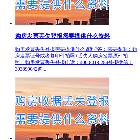
购房发票丢失登报需要提供什么资料
购房发票丢失登报需要提供什么资料?答：需要提供：购
房发票证号或者复印件拍照+丢失人购房发票原件拍
照。购房发票丢失登报电话：400-8018-284登报微信：
303890042购...