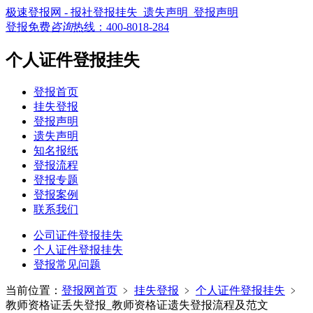
极速登报网 - 报社登报挂失_遗失声明_登报声明
登报免费
咨询
热线：
400-8018-284
个人证件登报挂失
登报首页
挂失登报
登报声明
遗失声明
知名报纸
登报流程
登报专题
登报案例
联系我们
公司证件登报挂失
个人证件登报挂失
登报常见问题
当前位置：
登报网首页
﹥
挂失登报
﹥
个人证件登报挂失
﹥
教师资格证丢失登报_教师资格证遗失登报流程及范文