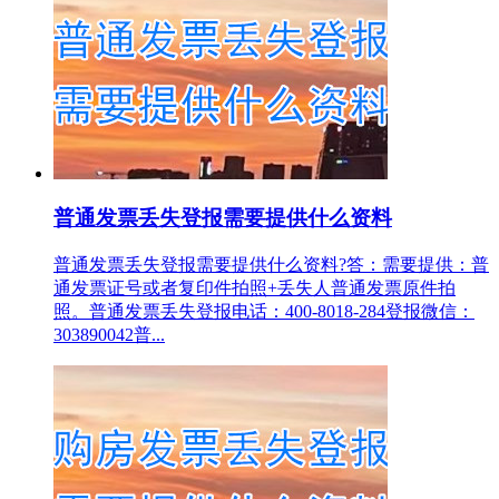
普通发票丢失登报需要提供什么资料
普通发票丢失登报需要提供什么资料?答：需要提供：普
通发票证号或者复印件拍照+丢失人普通发票原件拍
照。普通发票丢失登报电话：400-8018-284登报微信：
303890042普...