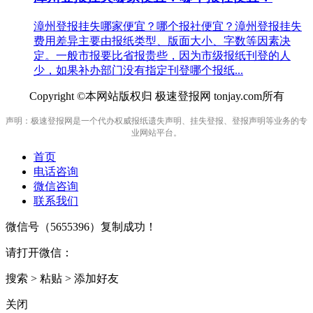
漳州登报挂失哪家便宜？哪个报社便宜？漳州登报挂失
费用差异主要由报纸类型、版面大小、字数等因素决
定。一般市报要比省报贵些，因为市级报纸刊登的人
少，如果补办部门没有指定刊登哪个报纸...
Copyright ©本网站版权归 极速登报网 tonjay.com所有
声明：极速登报网是一个代办权威报纸遗失声明、挂失登报、登报声明等业务的专
业网站平台。
首页
电话咨询
微信咨询
联系我们
微信号（
5655396
）复制成功！
请打开微信：
搜索 > 粘贴 > 添加好友
关闭