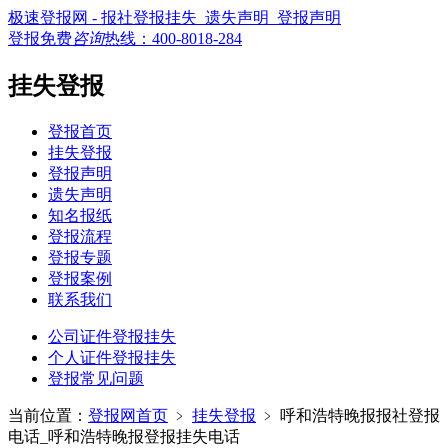
极速登报网 - 报社登报挂失_遗失声明_登报声明
登报免费
咨询
热线：
400-8018-284
挂失登报
登报首页
挂失登报
登报声明
遗失声明
知名报纸
登报流程
登报专题
登报案例
联系我们
公司证件登报挂失
个人证件登报挂失
登报常见问题
当前位置：
登报网首页
﹥
挂失登报
﹥
呼和浩特晚报报社登报
电话_呼和浩特晚报登报挂失电话