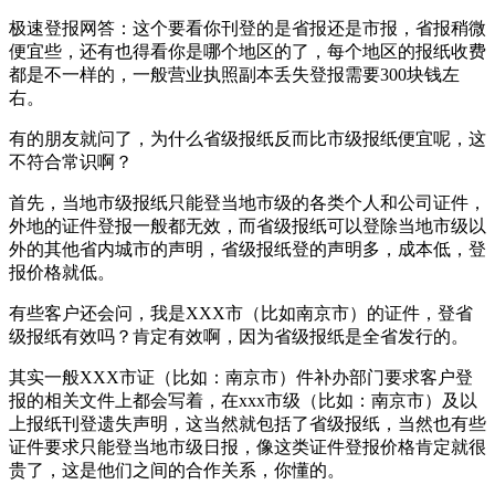
极速登报网答：这个要看你刊登的是省报还是市报，省报稍微
便宜些，还有也得看你是哪个地区的了，每个地区的报纸收费
都是不一样的，一般营业执照副本丢失登报需要300块钱左
右。
有的朋友就问了，为什么省级报纸反而比市级报纸便宜呢，这
不符合常识啊？
首先，当地市级报纸只能登当地市级的各类个人和公司证件，
外地的证件登报一般都无效，而省级报纸可以登除当地市级以
外的其他省内城市的声明，省级报纸登的声明多，成本低，登
报价格就低。
有些客户还会问，我是XXX市（比如南京市）的证件，登省
级报纸有效吗？肯定有效啊，因为省级报纸是全省发行的。
其实一般XXX市证（比如：南京市）件补办部门要求客户登
报的相关文件上都会写着，在xxx市级（比如：南京市）及以
上报纸刊登遗失声明，这当然就包括了省级报纸，当然也有些
证件要求只能登当地市级日报，像这类证件登报价格肯定就很
贵了，这是他们之间的合作关系，你懂的。