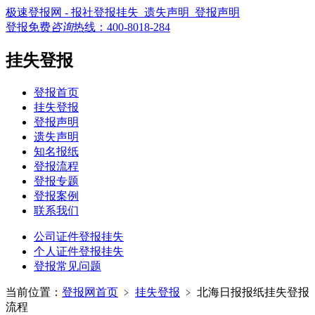
极速登报网 - 报社登报挂失_遗失声明_登报声明
登报免费
咨询
热线：
400-8018-284
挂失登报
登报首页
挂失登报
登报声明
遗失声明
知名报纸
登报流程
登报专题
登报案例
联系我们
公司证件登报挂失
个人证件登报挂失
登报常见问题
当前位置：
登报网首页
﹥
挂失登报
﹥
北海日报报纸挂失登报
流程